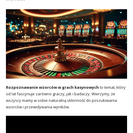
Rozpoznawanie wzorców w grach kasynowych
to temat, który
od lat fascynuje zarówno graczy, jak i badaczy. Wierzymy, że
wszyscy mamy w sobie naturalną skłonność do poszukiwania
wzorców i przewidywania wyników.