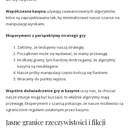
Współczesne kasyna
używają zaawansowanych algorytmów,
które są zaprojektowane tak, by minimalizować nasze szanse na
manipulację wynikami.
Eksperyment z perspektywy strategii gry
:
Załóżmy, że testujemy naszą strategię.
Początkowo może się wydawać, że mamy przewagę.
Im dłużej gramy, tym bardziej dostrzegamy, że algorytmy
kasyna są nieubłagane.
Nasze próby manipulacji często kończą się fiaskiem.
Wracamy do punktu wyjścia.
Wspólne doświadczenie gry w kasynie
uczy nas, że chociaż
nasze intuicje mogą być kuszące, to właśnie algorytmy mają
przewagę. Eksperyment z szansą pokazuje, że nasze możliwości są
ograniczone regułami ustalonymi przez kasyno.
Jasne granice rzeczywistości i fikcji