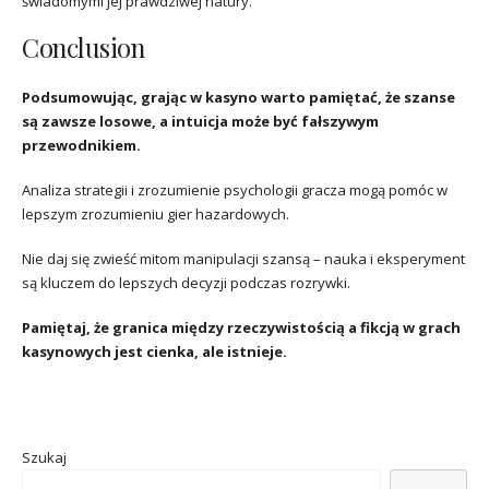
świadomymi jej prawdziwej natury.
Conclusion
Podsumowując, grając w kasyno warto pamiętać, że szanse
są zawsze losowe, a intuicja może być fałszywym
przewodnikiem.
Analiza strategii i zrozumienie psychologii gracza mogą pomóc w
lepszym zrozumieniu gier hazardowych.
Nie daj się zwieść mitom manipulacji szansą – nauka i eksperyment
są kluczem do lepszych decyzji podczas rozrywki.
Pamiętaj, że granica między rzeczywistością a fikcją w grach
kasynowych jest cienka, ale istnieje.
Szukaj