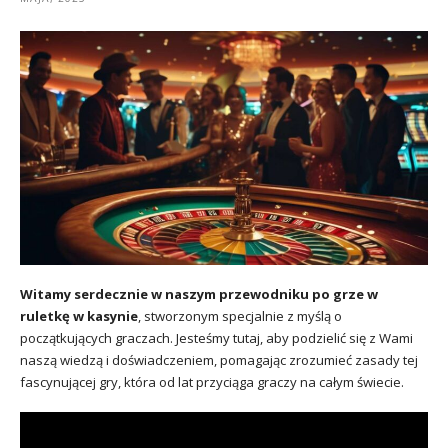
Witamy serdecznie w naszym przewodniku po grze w
ruletkę w kasynie
, stworzonym specjalnie z myślą o
początkujących graczach. Jesteśmy tutaj, aby podzielić się z Wami
naszą wiedzą i doświadczeniem, pomagając zrozumieć zasady tej
fascynującej gry, która od lat przyciąga graczy na całym świecie.