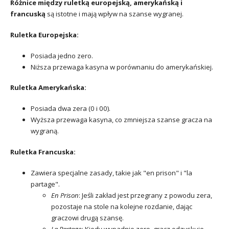
Różnice między ruletką europejską, amerykańską i
francuską
są istotne i mają wpływ na szanse wygranej.
Ruletka Europejska:
Posiada jedno zero.
Niższa przewaga kasyna w porównaniu do amerykańskiej.
Ruletka Amerykańska:
Posiada dwa zera (0 i 00).
Wyższa przewaga kasyna, co zmniejsza szanse gracza na
wygraną.
Ruletka Francuska:
Zawiera specjalne zasady, takie jak "en prison" i "la
partage".
En Prison
: Jeśli zakład jest przegrany z powodu zera,
pozostaje na stole na kolejne rozdanie, dając
graczowi drugą szansę.
La Partage
: Kiedy wypadnie zero, gracz odzyskuje