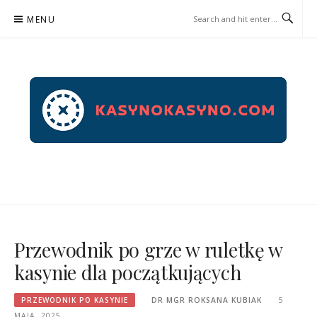
Skip
MENU
to
content
KASYNOKASYNO.COM –
PRZEWODNIK PO KASYNIE
Przewodnik po grze w ruletkę w
kasynie dla początkujących
PRZEWODNIK PO KASYNIE
DR MGR ROKSANA KUBIAK
5
MAJA, 2025