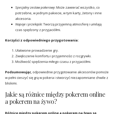
Specjalny zestaw pokerowy
: Może zawierać wszystko, co
potrzebne, w jednym pakiecie, w tym karty, żetony i inne
akcesoria.
Napoje i przekąski
: Tworzą przyjemną atmosferę i umilają
czas spędzony z przyjaciółmi.
Korzyści z odpowiedniego przygotowania:
Ułatwione prowadzenie gry.
Zwiększenie komfortu i przyjemności z rozgrywki.
Możliwość spędzenia miłego czasu z przyjaciółmi.
Podsumowując
, odpowiednie przygotowanie akcesoriów pomoże
w pełni cieszyć się grą w pokera i stworzyć niezapomniane chwile z
bliskimi.
Jakie są różnice między pokerem online
a pokerem na żywo?
Różnice między pokerem online a pokerem na żywo są