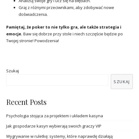
Analizuj swoje gry i ucz się na błędach.
Graj z różnymi przeciwnikami, aby zdobywać nowe
doświadczenia.
Pamiętaj, że poker to nie tylko gra, ale także strategia i
emocje.
Baw się dobrze przy stole i niech szczęście będzie po
Twojej stronie! Powodzenia!
Szukaj
SZUKAJ
Recent Posts
Psychologia stojąca za projektem i układem kasyna
Jak gospodarze kasyn wybierają swoich graczy VIP
Wygrywanie w ruletkę: systemy, które naprawdę działają