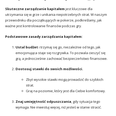
Skuteczne zarządzanie kapitałem
jest kluczowe dla
utrzymania się w grze i unikania niepotrzebnych strat. W naszym
przewodniku dla początkujących w pokerze, podkreślamy, jak
ważne jest kontrolowanie finansów podczas gry.
Podstawowe zasady zarządzania kapitałem:
Ustal budżet
i trzymaj się go, niezależnie od tego, jak
emocjonująca staje się rozgrywka. To pozwala cieszyć się
grą, a jednocześnie zachować bezpieczeństwo finansowe.
Dostosuj stawki do swoich możliwości.
Zbyt wysokie stawki mogą prowadzić do szybkich
strat.
Graj na poziomie, który jest dla Ciebie komfortowy.
Znaj umiejętność odpuszczania
, gdy sytuacja tego
wymaga. Nie inwestuj więcej, niż jesteś w stanie stracić.