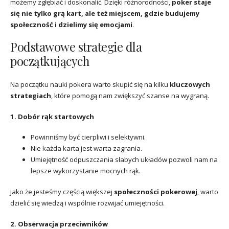
możemy zgłębiać i doskonalić. Dzięki różnorodności,
poker staje
się nie tylko grą kart, ale też miejscem, gdzie budujemy
społeczność i dzielimy się emocjami
.
Podstawowe strategie dla
początkujących
Na początku nauki pokera warto skupić się na kilku
kluczowych
strategiach
, które pomogą nam zwiększyć szanse na wygraną.
1. Dobór rąk startowych
Powinniśmy być cierpliwi i selektywni.
Nie każda karta jest warta zagrania.
Umiejętność odpuszczania słabych układów pozwoli nam na
lepsze wykorzystanie mocnych rąk.
Jako że jesteśmy częścią większej
społeczności pokerowej
, warto
dzielić się wiedzą i wspólnie rozwijać umiejętności.
2. Obserwacja przeciwników