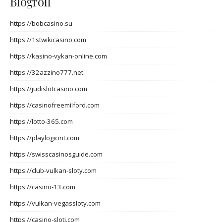
Blogroll
https://bobcasino.su
https://1stwikicasino.com
https://kasino-vykan-online.com
https://32azzino777.net
https://judislotcasino.com
https://casinofreemilford.com
https://lotto-365.com
https://playlogicint.com
https://swisscasinosguide.com
https://club-vulkan-sloty.com
https://casino-13.com
https://vulkan-vegassloty.com
https://casino-sloti.com