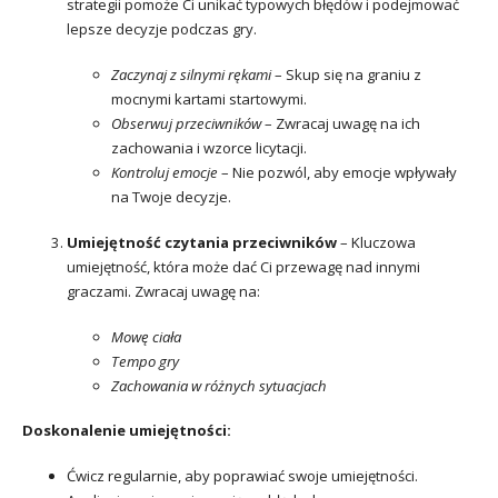
strategii pomoże Ci unikać typowych błędów i podejmować
lepsze decyzje podczas gry.
Zaczynaj z silnymi rękami
– Skup się na graniu z
mocnymi kartami startowymi.
Obserwuj przeciwników
– Zwracaj uwagę na ich
zachowania i wzorce licytacji.
Kontroluj emocje
– Nie pozwól, aby emocje wpływały
na Twoje decyzje.
Umiejętność czytania przeciwników
– Kluczowa
umiejętność, która może dać Ci przewagę nad innymi
graczami. Zwracaj uwagę na:
Mowę ciała
Tempo gry
Zachowania w różnych sytuacjach
Doskonalenie umiejętności:
Ćwicz regularnie, aby poprawiać swoje umiejętności.