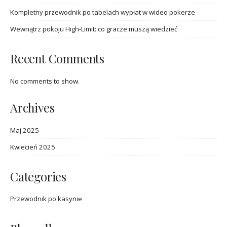
Kompletny przewodnik po tabelach wypłat w wideo pokerze
Wewnątrz pokoju High-Limit: co gracze muszą wiedzieć
Recent Comments
No comments to show.
Archives
Maj 2025
Kwiecień 2025
Categories
Przewodnik po kasynie