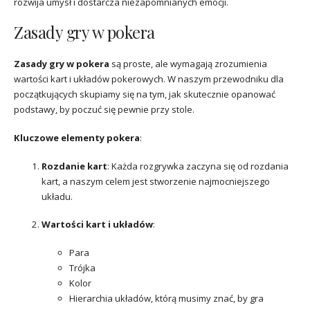
rozwija umysł i dostarcza niezapomnianych emocji.
Zasady gry w pokera
Zasady gry w pokera
są proste, ale wymagają zrozumienia
wartości kart i układów pokerowych. W naszym przewodniku dla
początkujących skupiamy się na tym, jak skutecznie opanować
podstawy, by poczuć się pewnie przy stole.
Kluczowe elementy pokera
:
Rozdanie kart
: Każda rozgrywka zaczyna się od rozdania
kart, a naszym celem jest stworzenie najmocniejszego
układu.
Wartości kart i układów
:
Para
Trójka
Kolor
Hierarchia układów, którą musimy znać, by gra