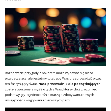
Rozpoczęcie przygody z pokerem może wydawać się nieco
przytłaczające, ale jesteśmy tutaj, aby Was przeprowadzić przez
ten fascynujący świat.
Nasz przewodnik dla początkujących
został stworzony z myślą o tych z Was, którzy chcą zrozumieć
podstawy gry, a jednocześnie marzą o zdobywaniu nowych
umiejętności i wygrywaniu pierwszych partii.