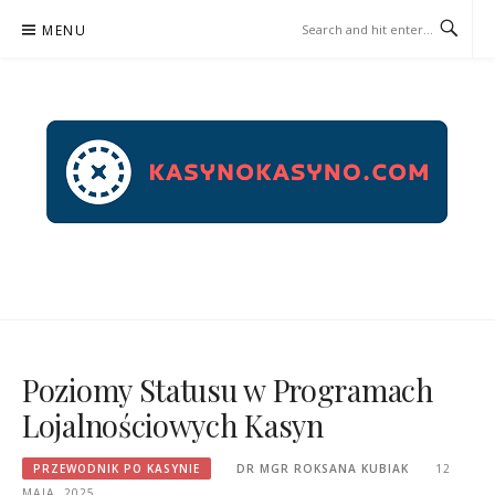
Skip
MENU
to
content
KASYNOKASYNO.COM –
PRZEWODNIK PO KASYNIE
Poziomy Statusu w Programach
Lojalnościowych Kasyn
PRZEWODNIK PO KASYNIE
DR MGR ROKSANA KUBIAK
12
MAJA, 2025